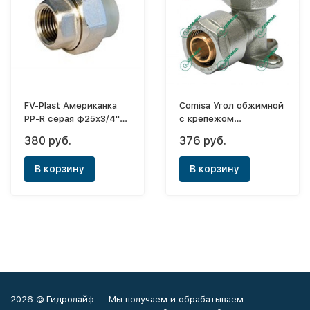
FV-Plast Американка
Comisa Угол обжимной
PP-R серая ф25х3/4"
с крепежом
(ВР)
ф16х2х1/2"(ВН)
380 руб.
376 руб.
В корзину
В корзину
2026 © Гидролайф — Мы получаем и обрабатываем