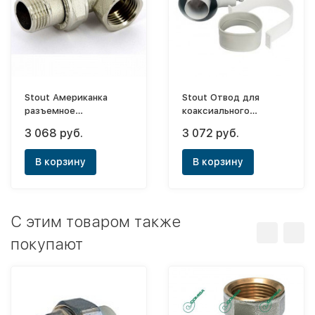
Stout Американка
Stout Отвод для
разъемное
коаксиального
соединение угловое
дымохода
3 068 руб.
3 072 руб.
1"1/2 ник. уплотнение
Ø60/100х45° (с
под гайкой o-ring
уплотнением и
В корзину
В корзину
кольцо
хомутом)
C этим товаром также
покупают