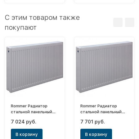
C этим товаром также
покупают
Rommer Радиатор
Rommer Радиатор
стальной панельный
стальной панельный
Compact 22х500х600
Compact 22х500х700
7 024 руб.
7 701 руб.
(боковое)
(боковое)
В корзину
В корзину