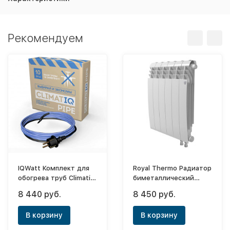
Рекомендуем
IQWatt Комплект для
Royal Thermo Радиатор
обогрева труб Climatiq
биметаллический
Pipe - 12м
BiLiner Bianco Traffico
8 440 руб.
8 450 руб.
VR 500х6 (нижнее
правое)
В корзину
В корзину