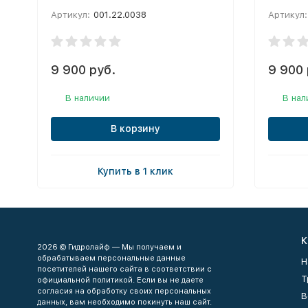
Артикул:
001.22.0038
Артикул:
9 900 руб.
9 900 
В наличии
В нал
В корзину
Купить в 1 клик
К
2026 © Гидролайф — Мы получаем и
обрабатываем персональные данные
Н
посетителей нашего сайта в соответствии с
Т
официальной политикой. Если вы не даете
согласия на обработку своих персональных
В
данных, вам необходимо покинуть наш сайт.