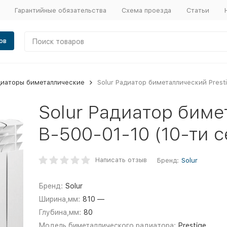
Гарантийные обязательства
Схема проезда
Статьи
ов
диаторы биметаллические
Solur Радиатор биметаллический Presti
Solur Радиатор биме
В-500-01-10 (10-ти 
Написать отзыв
Бренд:
Solur
Бренд:
Solur
Ширина,мм:
810 —
Глубина,мм:
80
Модель биметаллического радиатора:
Prestige