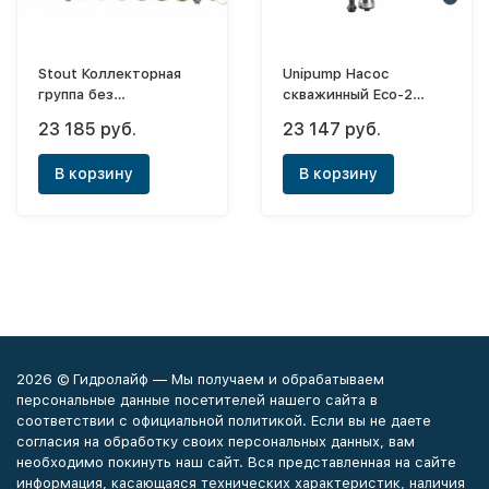
Stout Коллекторная
Unipump Насос
группа без
скважинный Eco-2
расходомеров, с
(0.74kW,30 м)
23 185 руб.
23 147 руб.
регулировочными
вентилями 1"x3/4" - 5
В корзину
В корзину
выходов
2026 © Гидролайф — Мы получаем и обрабатываем
персональные данные посетителей нашего сайта в
соответствии с официальной политикой. Если вы не даете
согласия на обработку своих персональных данных, вам
необходимо покинуть наш сайт. Вся представленная на сайте
информация, касающаяся технических характеристик, наличия