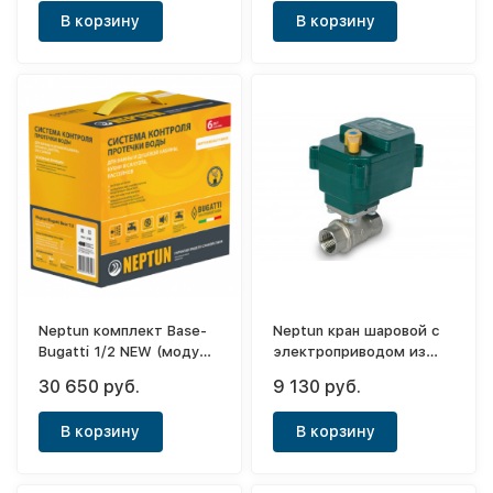
В корзину
В корзину
Neptun комплект Base-
Neptun кран шаровой с
Bugatti 1/2 NEW (модуль
электроприводом из
упр.1шт+датч.
нерж.стали PROFI 1/2
30 650 руб.
9 130 руб.
пров.3шт+кран с
12В
эл.привод.220В.2шт)
В корзину
В корзину