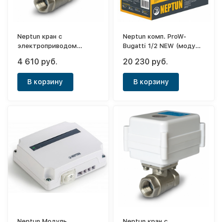
Neptun кран с
Neptun комп. ProW-
электроприводом
Bugatti 1/2 NEW (модуль
AquaControl 1" 220В.
упр.1шт+датч.
4 610 руб.
20 230 руб.
пров.3шт+кран с
эл.привод.12В.2шт)
В корзину
В корзину
Neptun Модуль
Neptun кран с