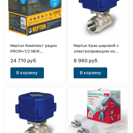
Neptun Комплект радио
Neptun Кран шаровой с
PROW+1/2 NEW
электроприводом из
(мод.упр.1шт+дат.беспр.2шт+дат.пров.1шт+кран
нерж.стали PROF 1/2
24 710 руб.
8 960 руб.
с эл.прив.12В.2шт)
220В
В корзину
В корзину