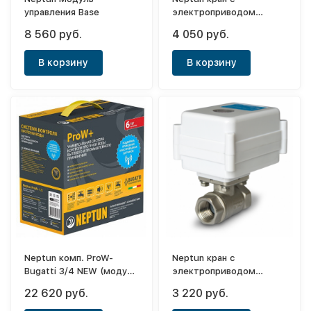
управления Base
электроприводом
AquaControl 3/4 220В.
8 560 руб.
4 050 руб.
В корзину
В корзину
Neptun комп. ProW-
Neptun кран с
Bugatti 3/4 NEW (модуль
электроприводом
упр.1шт+датч.
AquaControl 1/2 220В.
22 620 руб.
3 220 руб.
пров.3шт+кран с
эл.привод.12В.2шт)