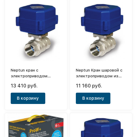
Neptun кран с
Neptun Кран шаровой с
электроприводом
электроприводом из
Bugatti Pro 3/4 220В.
нерж.стали PROF 1"
13 410 руб.
11 160 руб.
220В
В корзину
В корзину