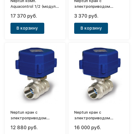
Neptun комп.
Neptun Кран с
Aquacontrol 1/2 (модуль
электроприводом
упр.1шт+датч.
JW5020 220VDC
17 370 руб.
3 370 руб.
пров.2шт+кран с
эл.привод.220В.2шт)
В корзину
В корзину
Neptun кран с
Neptun кран с
электроприводом
электроприводом
Bugatti Pro 1/2 220В.
Bugatti Pro 1" 220В.
12 880 руб.
16 000 руб.