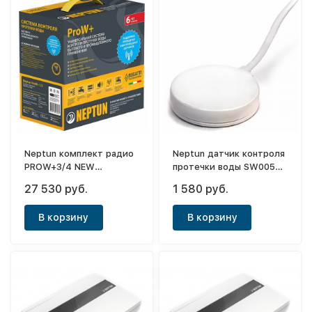
Neptun комплект радио
Neptun датчик контроля
PROW+3/4 NEW
протечки воды SW005
(мод.упр.1шт+дат.беспр.2шт+дат.пров.1шт+кран
(проводной)
27 530 руб.
1 580 руб.
с эл.прив.12В.2шт)
В корзину
В корзину