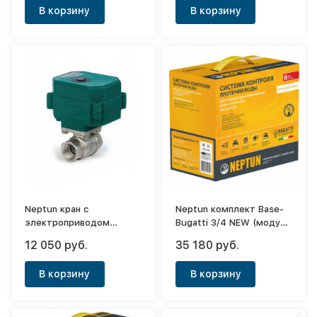
В корзину
В корзину
Neptun кран с
Neptun комплект Base-
электроприводом
Bugatti 3/4 NEW (модуль
Bugatti Pro 1/2 12В.
упр.1шт+датч.
12 050 руб.
35 180 руб.
пров.3шт+кран с
эл.привод.220В.2шт)
В корзину
В корзину