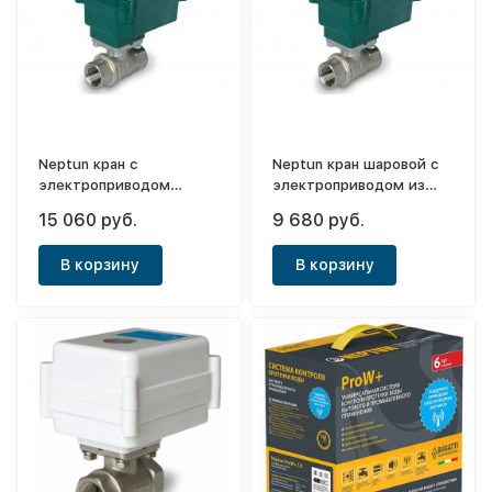
Neptun кран с
Neptun кран шаровой с
электроприводом
электроприводом из
Bugatti Pro 1" 12В.
нерж.стали PROFI 3/4
15 060 руб.
9 680 руб.
12В
В корзину
В корзину