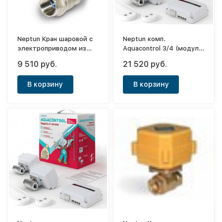
Neptun Кран шаровой с
Neptun комп.
электроприводом из
Aquacontrol 3/4 (модуль
нерж.стали PROF 3/4
упр.1шт+датч.
9 510 руб.
21 520 руб.
220В
пров.2шт+кран с
эл.привод.220В.2шт)
В корзину
В корзину