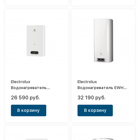
Electrolux
Electrolux
Водонагреватель
Водонагреватель EWH
(колонка) газовая GWH
80 Formax DL
26 590 руб.
32 190 руб.
14 NanoPlus 2.0
В корзину
В корзину