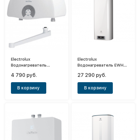
Electrolux
Electrolux
Водонагреватель
Водонагреватель EWH
электрический
50 Formax DL
4 790 руб.
27 290 руб.
проточный Smartfix 2.0 T
(5,5 kW) - кран
В корзину
В корзину