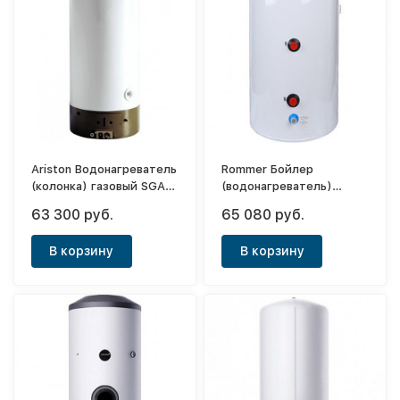
Ariston Водонагреватель
Rommer Бойлер
(колонка) газовый SGA
(водонагреватель)
200 R
комбинированного
63 300 руб.
65 080 руб.
нагрева 150 л.
(напольный) ТЭН 3 кВт
В корзину
В корзину