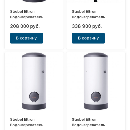
Stiebel Eltron
Stiebel Eltron
Водонагреватель
Водонагреватель
напорный накопительный
напорный накопительный
208 000 руб.
338 900 руб.
SB 302 S
SHW 300 ACE
В корзину
В корзину
Stiebel Eltron
Stiebel Eltron
Водонагреватель
Водонагреватель