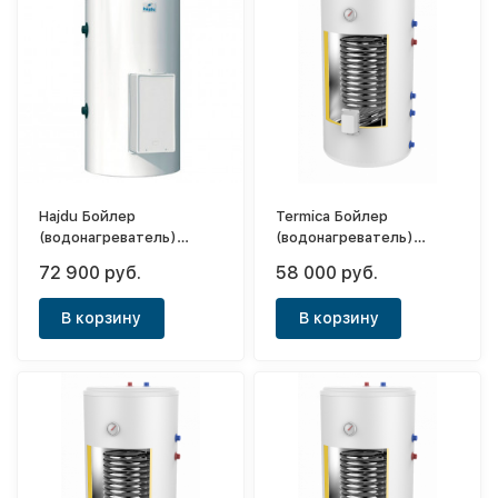
Hajdu Бойлер
Termica Бойлер
(водонагреватель)
(водонагреватель)
косвенного нагрева AQ
косвенного нагрева
72 900 руб.
58 000 руб.
IND SC 100
Amet 200 Inox
В корзину
В корзину