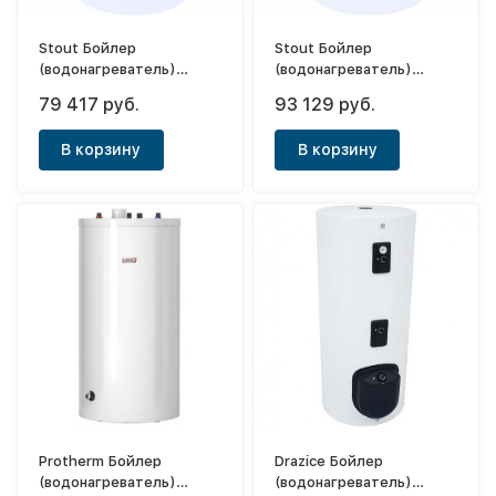
Stout Бойлер
Stout Бойлер
(водонагреватель)
(водонагреватель)
косвенного нагрева 200
комбинированный
79 417 руб.
93 129 руб.
(напольный)
косвенного нагрева 200
(напольный), ТЭН 3 кВт
В корзину
В корзину
Protherm Бойлер
Drazice Бойлер
(водонагреватель)
(водонагреватель)