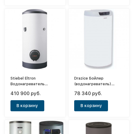
Stiebel Eltron
Drazice Бойлер
Водонагреватель
(водонагреватель)
напорный накопительный
косвенного нагрева OKC
410 900 руб.
78 340 руб.
SHW 400 WS
200 NTR
В корзину
В корзину