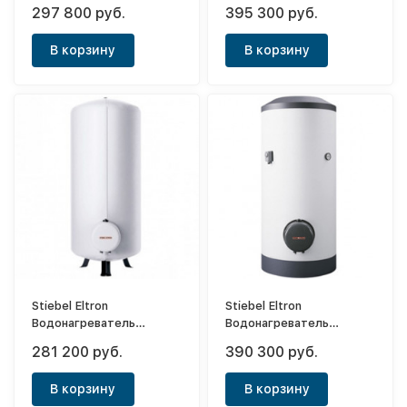
напорный накопительный
напорный накопительный
297 800 руб.
395 300 руб.
SHW 200 S
SHW 400 S
В корзину
В корзину
Stiebel Eltron
Stiebel Eltron
Водонагреватель
Водонагреватель
напорный накопительный
напорный накопительный
281 200 руб.
390 300 руб.
SHW 200 ACE
SHW 300 WS
В корзину
В корзину