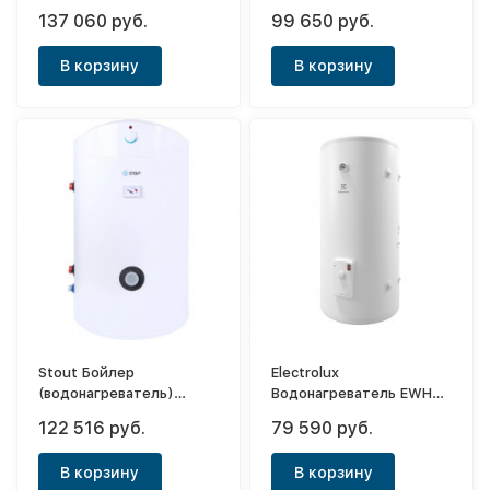
косвенного нагрева FE
косвенного нагрева
137 060 руб.
99 650 руб.
200/6 BM
OKCE 200 NTR/2,2kW
В корзину
В корзину
Stout Бойлер
Electrolux
(водонагреватель)
Водонагреватель EWH
комбинированного
200 AXIOmatic Proff
122 516 руб.
79 590 руб.
нагрева 300 л
(напольный)
В корзину
В корзину