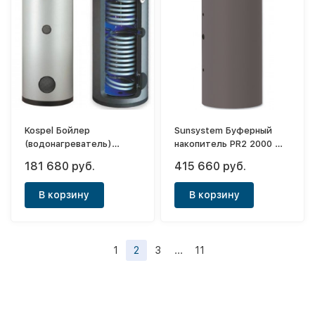
Kospel Бойлер
Sunsystem Буферный
(водонагреватель)
накопитель PR2 2000 Ф
косвенного нагрева
1200
181 680 руб.
415 660 руб.
Termo Solar SB-500
В корзину
В корзину
1
2
3
...
11