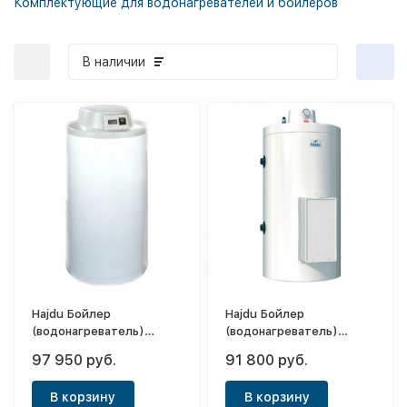
Комплектующие для водонагревателей и бойлеров
В наличии
Hajdu Бойлер
Hajdu Бойлер
(водонагреватель)
(водонагреватель)
косвенного нагрева HR-N
косвенного нагрева AQ
97 950 руб.
91 800 руб.
40 160л
IND SC 200
В корзину
В корзину