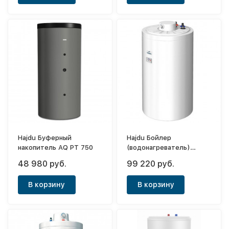
Hajdu Буферный
Hajdu Бойлер
накопитель AQ PT 750
(водонагреватель)
косвенного нагрева HR-T
48 980 руб.
99 220 руб.
40 160л
В корзину
В корзину