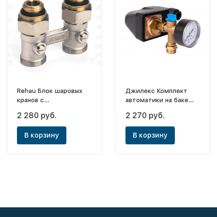
Rehau Блок шаровых
Джилекс Комплект
кранов с
автоматики на баке
соединительными
«КАБ»
2 280 руб.
2 270 руб.
нипелями G 1/2xG 3/4,
прямой
В корзину
В корзину
(никелированный)