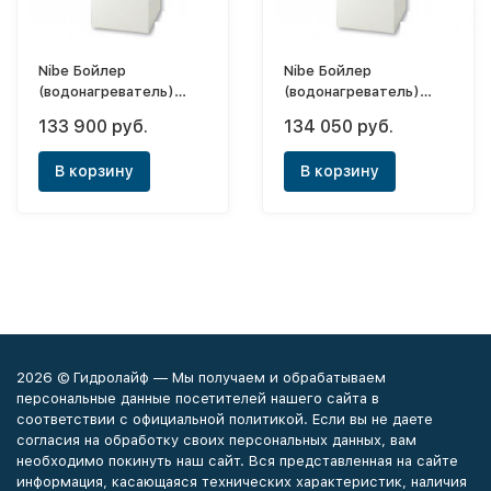
Nibe Бойлер
Nibe Бойлер
(водонагреватель)
(водонагреватель)
косвенного нагрева
косвенного нагрева
133 900 руб.
134 050 руб.
Solar 220 X
Solar 300 X
В корзину
В корзину
2026 © Гидролайф — Мы получаем и обрабатываем
персональные данные посетителей нашего сайта в
соответствии с официальной политикой. Если вы не даете
согласия на обработку своих персональных данных, вам
необходимо покинуть наш сайт. Вся представленная на сайте
информация, касающаяся технических характеристик, наличия