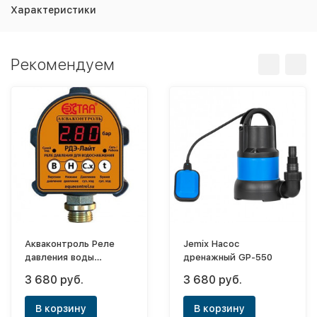
Характеристики
Рекомендуем
Акваконтроль Реле
Jemix Насос
давления воды
дренажный GP-550
электронное Extra
3 680 руб.
3 680 руб.
РДЭ-Лайт (1,5квт;
G1/2; 5%)
В корзину
В корзину