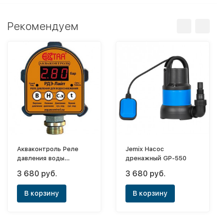
Рекомендуем
Акваконтроль Реле
Jemix Насос
давления воды
дренажный GP-550
электронное Extra
3 680 руб.
3 680 руб.
РДЭ-Лайт (1,5квт;
G1/2; 5%)
В корзину
В корзину