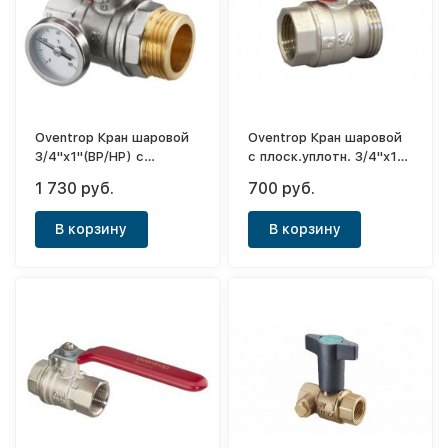
Oventrop Кран шаровой
Oventrop Кран шаровой
3/4"х1"(ВР/НР) с
с плоск.уплотн. 3/4"х1"
термометром (0-80° С),
(ВР/НР)
1 730 руб.
700 руб.
красный маховик
В корзину
В корзину