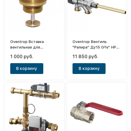
Oventrop Вставка
Oventrop Вентиль
вентильная для
"Рапира" Ду15 G¾" НР
коллекторов "Multidis
горизонт., для 2-
1 000 руб.
11 850 руб.
SF"
трубной системы
В корзину
В корзину