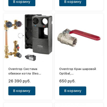
В корзину
В корзину
Oventrop Система
Oventrop Кран шаровой
обвязки котла (без
Optibal,
насоса и шар.крана)
полнопроходной, DN-15,
26 390 руб.
650 руб.
Regumat F-180 ду25 1"
1/2", ВВ, PN, бар-16,
ручка-рычаг
В корзину
В корзину