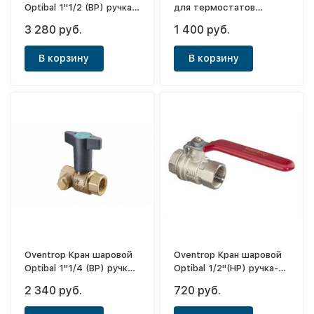
Optibal 1"1/2 (ВР) ручка-
для термостатов
рычаг
М30х1,5, осевой Ду15
3 280 руб.
1 400 руб.
½"
В корзину
В корзину
Oventrop Кран шаровой
Oventrop Кран шаровой
Optibal 1"1/4 (ВР) ручка-
Optibal 1/2"(НР) ручка-
рычаг
рычаг (маховик из
2 340 руб.
720 руб.
алюм.)