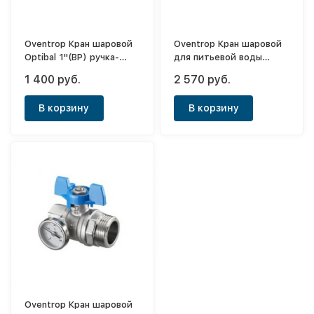
Oventrop Кран шаровой
Oventrop Кран шаровой
Optibal 1"(ВР) ручка-
для питьевой воды
рычаг
Optibal TW 3/4"(ВР)
1 400 руб.
2 570 руб.
ручка-рычаг
В корзину
В корзину
Oventrop Кран шаровой