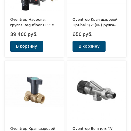
Oventrop Насосная
Oventrop Кран шаровой
группа Regufloor H 1" с
Optibal 1/2"(ВР) ручка-
насосом Willo E15/1-5
рычаг (маховик из
39 400 руб.
650 руб.
алюм.)
В корзину
В корзину
Oventrop Кран шаровой
Oventrop Вентиль "А"