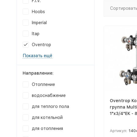
F.I.V.
Сортировать
Hoobs
Imperial
Itap
Oventrop
Показать ещё
Направление:
Отопление
водоснабжение
Oventrop К
для теплого пола
группа Multi
1"x3/4"ЕК - 
для котельной
для отопления
Артикул:
140