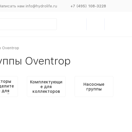
Написать нам info@hydrolife.ru
+7 (495) 108-3228
ы Oventrop
уппы Oventrop
кторы
Комплектующи
Насосные
делите
е для
группы
 для
коллекторов
ьной