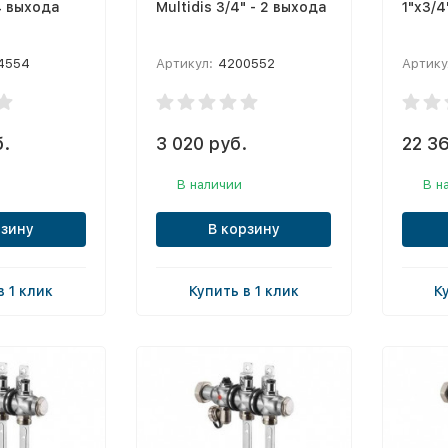
4 выхода
Multidis 3/4" - 2 выхода
1"x3/4
4554
Артикул:
4200552
Артику
б.
3 020 руб.
22 36
В наличии
В н
рзину
В корзину
в 1 клик
Купить в 1 клик
К