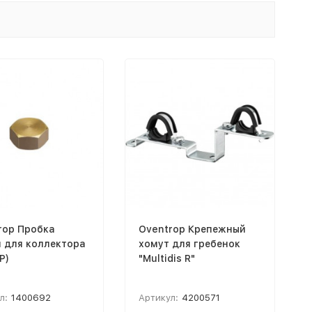
rop Пробка
Oventrop Крепежный
я для коллектора
хомут для гребенок
Р)
"Multidis R"
л:
1400692
Артикул:
4200571