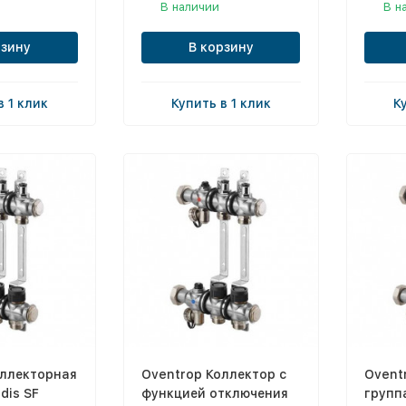
В наличии
В н
рзину
В корзину
в 1 клик
Купить в 1 клик
К
оллекторная
Oventrop Коллектор с
Ovent
dis SF
функцией отключения
группа