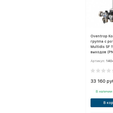
Oventrop К
группа с р
Multidis SF 1
выходов (PN
Артикул:
140
33 160 ру
В наличии
В ко