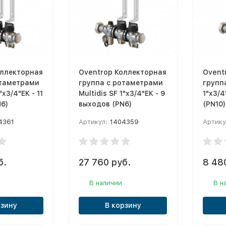
оллекторная
Oventrop Коллекторная
Ovent
отаметрами
группа с ротаметрами
группа
"x3/4"ЕК - 11
Multidis SF 1"x3/4"ЕК - 9
1"x3/4
6)
выходов (PN6)
(PN10)
4361
Артикул:
1404359
Артику
б.
27 760 руб.
8 48
В наличии
В н
рзину
В корзину