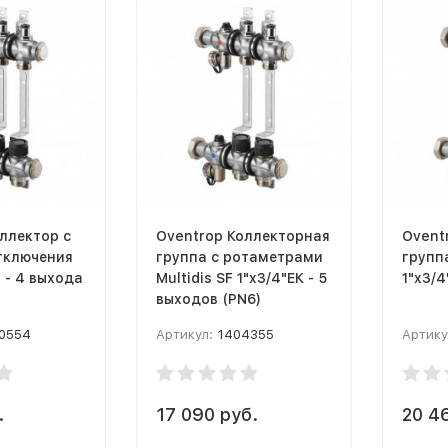
ллектор с
Oventrop Коллекторная
Ovent
тключения
группа с ротаметрами
группа
Multidis 3/4" - 4 выхода
Multidis SF 1"x3/4"ЕК - 5
1"x3/4
выходов (PN6)
0554
Артикул:
1404355
Артику
.
17 090 руб.
20 4