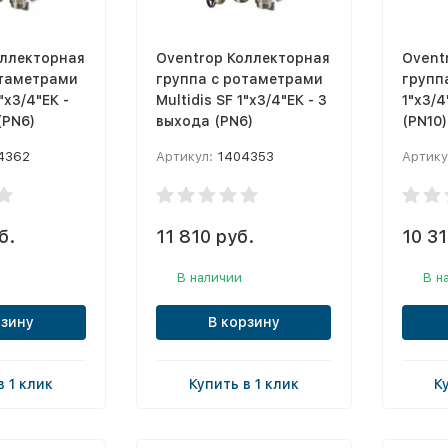
оллекторная
Oventrop Коллекторная
Ovent
отаметрами
группа с ротаметрами
группа
"x3/4"ЕК -
Multidis SF 1"x3/4"ЕК - 3
1"x3/4
(PN6)
выхода (PN6)
(PN10)
4362
Артикул:
1404353
Артику
б.
11 810 руб.
10 31
В наличии
В н
рзину
В корзину
в 1 клик
Купить в 1 клик
К