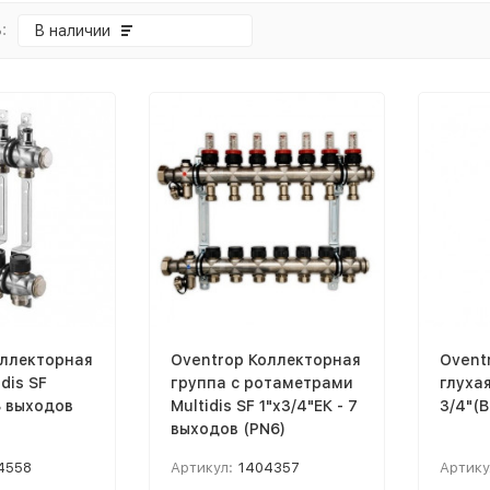
:
В наличии
оллекторная
Oventrop Коллекторная
Ovent
dis SF
группа с ротаметрами
глуха
8 выходов
Multidis SF 1"x3/4"ЕК - 7
3/4"(В
выходов (PN6)
4558
Артикул:
1404357
Артику