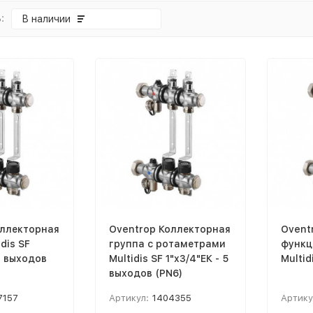
:
В наличии
оллекторная
Oventrop Коллекторная
Ovent
dis SF
группа с ротаметрами
функц
7 выходов
Multidis SF 1"x3/4"ЕК - 5
выходов (PN6)
7157
Артикул:
1404355
Артику