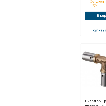
Осталось 
штук
В ко
Купить 
Oventrop Т