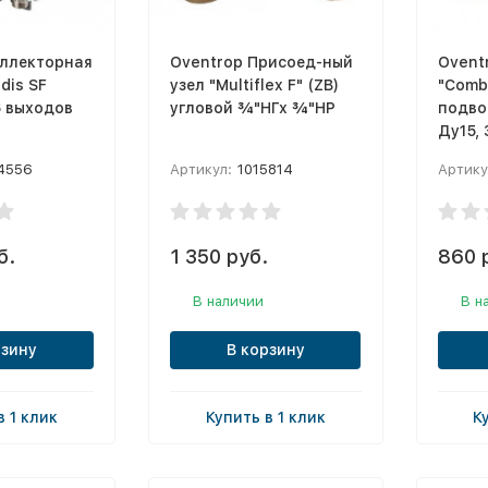
оллекторная
Oventrop Присоед-ный
Ovent
dis SF
узел "Multiflex F" (ZB)
"Comb
6 выходов
угловой ¾"НГх ¾"НР
подво
Ду15, 
4556
Артикул:
1015814
Артику
б.
1 350 руб.
860 
В наличии
В н
рзину
В корзину
в 1 клик
Купить в 1 клик
К