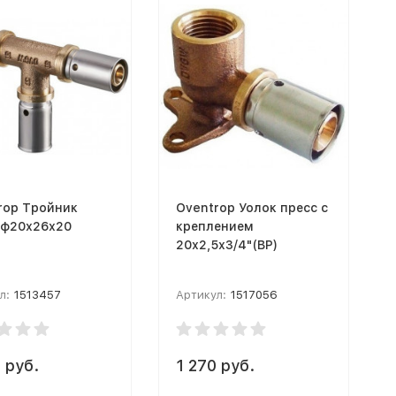
rop Тройник
Oventrop Уолок пресс с
 ф20х26х20
креплением
20х2,5х3/4"(ВР)
л:
1513457
Артикул:
1517056
 руб.
1 270 руб.