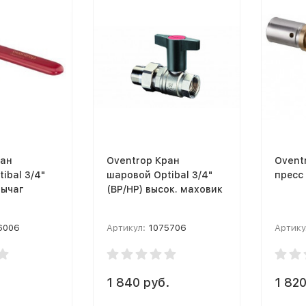
ран
Oventrop Кран
Ovent
ibal 3/4"
шаровой Optibal 3/4"
пресс
рычаг
(ВР/НР) высок. маховик
6006
Артикул:
1075706
Артику
1 840 руб.
1 820