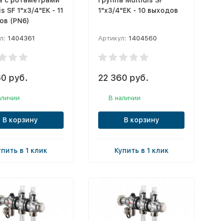
а с ротаметрами
группа Multidis SF
is SF 1"x3/4"ЕК - 11
1"x3/4"ЕК - 10 выходов
ов (PN6)
л:
1404361
Артикул:
1404560
0 руб.
22 360 руб.
аличии
В наличии
В корзину
В корзину
упить в 1 клик
Купить в 1 клик