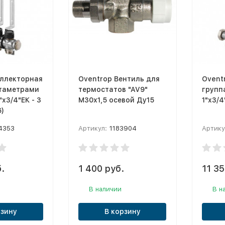
оллекторная
Oventrop Вентиль для
Ovent
отаметрами
термостатов "AV9"
группа
"x3/4"ЕК - 3
М30х1,5 осевой Ду15
1"x3/4
)
4353
Артикул:
1183904
Артику
.
1 400 руб.
11 35
В наличии
В н
рзину
В корзину