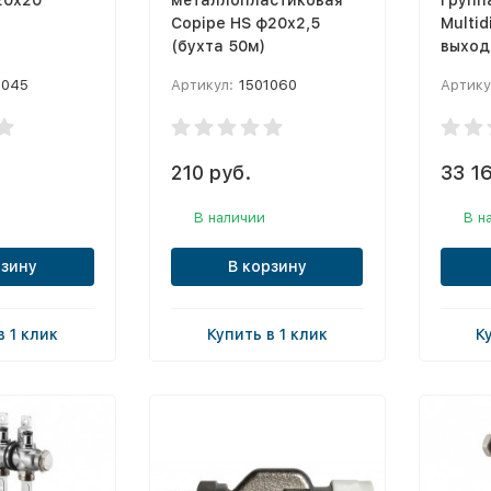
20х20
металлопластиковая
групп
Copipe HS ф20х2,5
Multid
(бухта 50м)
выход
3045
Артикул:
1501060
Артику
.
210 руб.
33 16
В наличии
В н
рзину
В корзину
в 1 клик
Купить в 1 клик
К