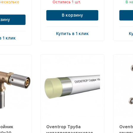
несколько
Осталась 1 шт.
В н
В корзину
рзину
Купить в 1 клик
К
в 1 клик
ройник
Oventrop Труба
Ovent