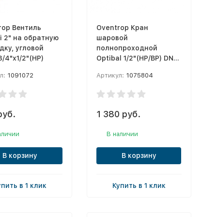
rop Вентиль
Oventrop Кран
i 2" на обратную
шаровой
дку, угловой
полнопроходной
3/4"х1/2"(НР)
Optibal 1/2"(НР/ВР) DN-
15 ручка-бабочка,
л:
1091072
Артикул:
1075804
латунь,
никелированный, с
ниппелем и НГ
руб.
1 380 руб.
аличии
В наличии
В корзину
В корзину
упить в 1 клик
Купить в 1 клик