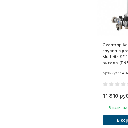
Oventrop К
группа с р
Multidis SF 1
выхода (PN6
Артикул:
140
11 810 руб
В наличии
В ко