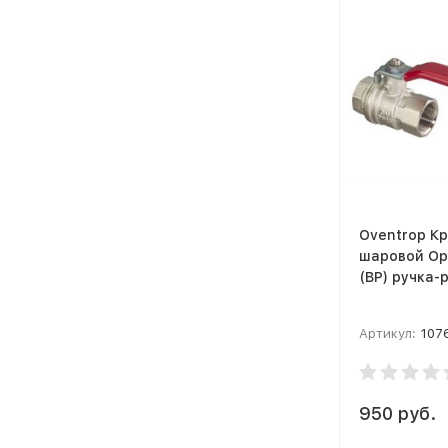
Oventrop К
шаровой Opt
(ВР) ручка-
Артикул:
107
950 руб.