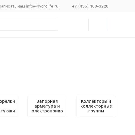
Написать нам info@hydrolife.ru
+7 (495) 108-3228
горелки
Запорная
Коллекторы и
арматура и
коллекторные
ктующи
электроприво
группы
ntrop
ды Oventrop
Oventrop