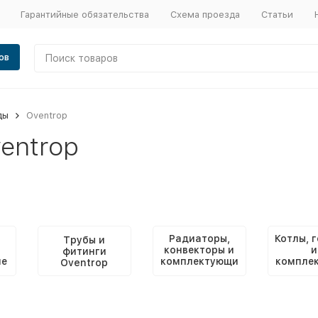
Гарантийные обязательства
Схема проезда
Статьи
ов
ды
Oventrop
entrop
Радиаторы,
Котлы, 
Трубы и
конвекторы и
и
фитинги
ие
комплектующи
компле
Oventrop
е Oventrop
е Ove