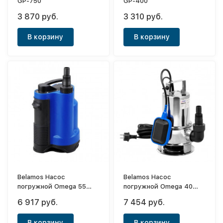
GP-750
GP-400
3 870 руб.
3 310 руб.
В корзину
В корзину
Belamos Насос
Belamos Насос
погружной Omega 55
погружной Omega 40
F/175л.м.,Н 7м, каб. 10м
SS/142л.м.,Н 6.5м, каб.
6 917 руб.
7 454 руб.
10м
В корзину
В корзину