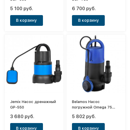
5 100 руб.
6 700 руб.
В корзину
В корзину
Jemix Насос дренажный
Belamos Насос
GP-550
погружной Omega 75
SP/217л.м.,Н 9м, каб.
3 680 руб.
5 802 руб.
10м
В корзину
В корзину