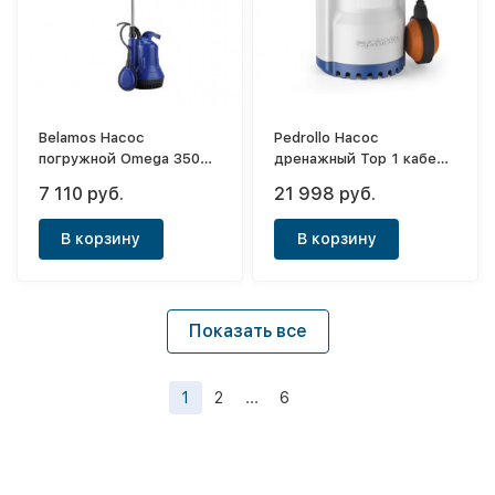
Belamos Насос
Pedrollo Насос
погружной Omega 350
дренажный Top 1 кабель
LX/50л.м.,Н 10м, каб.
5м
7 110 руб.
21 998 руб.
10м
В корзину
В корзину
Показать все
1
2
...
6