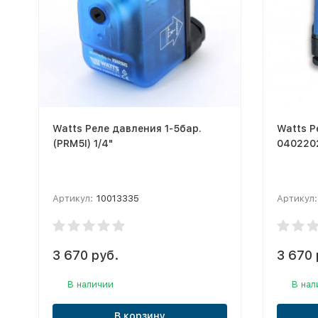
Watts Реле давления 1-5бар.
Watts Р
(PRM5I) 1/4"
0402202
Артикул:
10013335
Артикул:
3 670 руб.
3 670 
В наличии
В нал
В корзину