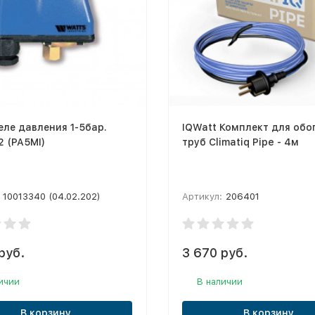
еле давления 1-5бар.
IQWatt Комплект для обо
 (PA5MI)
труб Climatiq Pipe - 4м
10013340 (04.02.202)
Артикул:
206401
руб.
3 670 руб.
ичии
В наличии
В корзину
В корзину