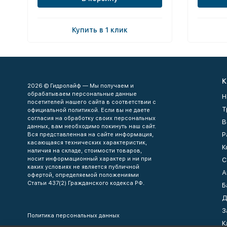
Купить в 1 клик
К
2026 © Гидролайф — Мы получаем и
обрабатываем персональные данные
Н
посетителей нашего сайта в соответствии с
Т
официальной политикой. Если вы не даете
согласия на обработку своих персональных
В
данных, вам необходимо покинуть наш сайт.
Р
Вся представленная на сайте информация,
касающаяся технических характеристик,
К
наличия на складе, стоимости товаров,
носит информационный характер и ни при
С
каких условиях не является публичной
А
офертой, определяемой положениями
Статьи 437(2) Гражданского кодекса РФ.
Б
Д
З
Политика персональных данных
К