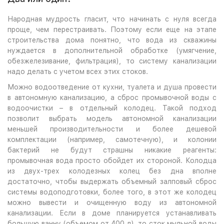
Народная мудрость гласит, что начинать с нуля всегда
проще, чем перестраивать. Поэтому если еще на этапе
строительства дома понятно, что вода из скважины
нуждается в дополнительной обработке (умягчение,
обезжелезивание, фильтрация), то систему канализации
надо делать с учетом всех этих стоков.
Можно водоотведение от кухни, туалета и душа провести
в автономную канализацию, а сброс промывочной воды с
водоочистки – в отдельный колодец. Такой подход
позволит выбрать модель автономной канализации
меньшей производительности и более дешевой
комплектации (например, самотечную), и колонии
бактерий не будут страшны никакие реагенты:
промывочная вода просто обойдет их стороной. Колодца
из двух-трех колодезных колец без дна вполне
достаточно, чтобы выдержать объемный залповый сброс
системы водоподготовки, более того, в этот же колодец
можно вывести и очищенную воду из автономной
канализации. Если в доме планируется устанавливать
большую ванну (объемом от 400 л), то сток мыльной воды