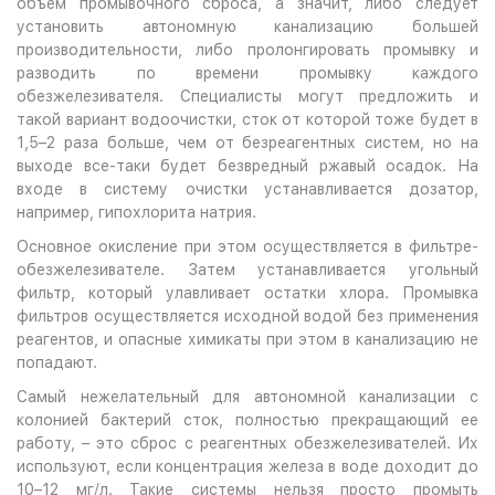
объем промывочного сброса, а значит, либо следует
установить автономную канализацию большей
производительности, либо пролонгировать промывку и
разводить по времени промывку каждого
обезжелезивателя. Специалисты могут предложить и
такой вариант водоочистки, сток от которой тоже будет в
1,5–2 раза больше, чем от безреагентных систем, но на
выходе все-таки будет безвредный ржавый осадок. На
входе в систему очистки устанавливается дозатор,
например, гипохлорита натрия.
Основное окисление при этом осуществляется в фильтре-
обезжелезивателе. Затем устанавливается угольный
фильтр, который улавливает остатки хлора. Промывка
фильтров осуществляется исходной водой без применения
реагентов, и опасные химикаты при этом в канализацию не
попадают.
Самый нежелательный для автономной канализации с
колонией бактерий сток, полностью прекращающий ее
работу, – это сброс с реагентных обезжелезивателей. Их
используют, если концентрация железа в воде доходит до
10–12 мг/л. Такие системы нельзя просто промыть