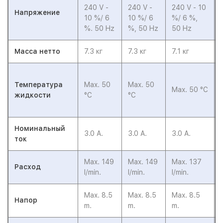
240 V -
240 V -
240 V - 10
Напряжение
10 %/ 6
10 %/ 6
%/ 6 %,
%. 50 Hz
%, 50 Hz
50 Hz
Масса нетто
7.3 кг
7.3 кг
7.1 кг
Температура
Max. 50
Max. 50
Max. 50 °C
жидкости
°C
°C
Номинальный
3.0 A.
3.0 A.
3.0 A.
ток
Max. 149
Max. 149
Max. 137
Расход
l/min.
l/min.
l/min.
Max. 8.5
Max. 8.5
Max. 8.5
Напор
m.
m.
m.