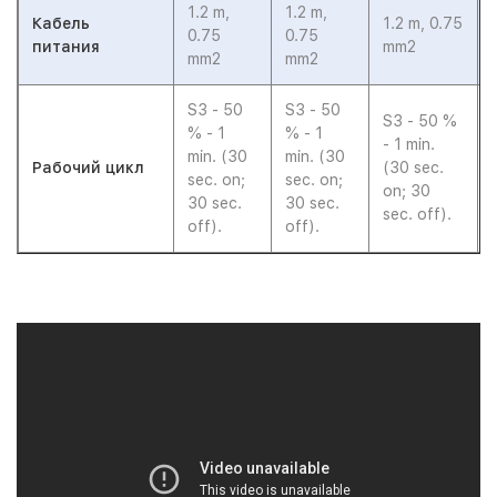
1.2 m,
1.2 m,
Кабель
1.2 m, 0.75
0.75
0.75
питания
mm2
mm2
mm2
S3 - 50
S3 - 50
S3 - 50 %
% - 1
% - 1
- 1 min.
min. (30
min. (30
Рабочий цикл
(30 sec.
sec. on;
sec. on;
on; 30
30 sec.
30 sec.
sec. off).
off).
off).