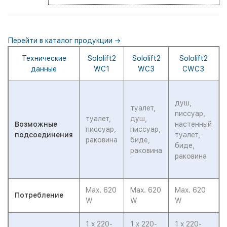
Перейти в каталог продукции →
Технические
Sololift2
Sololift2
Sololift2
данные
WC1
WC3
CWC3
душ,
туалет,
писсуар,
туалет,
душ,
Возможные
настенный
писсуар,
писсуар,
подсоединения
туалет,
раковина
биде,
биде,
раковина
раковина
Max. 620
Max. 620
Max. 620
Потребление
W
W
W
1 x 220-
1 x 220-
1 x 220-